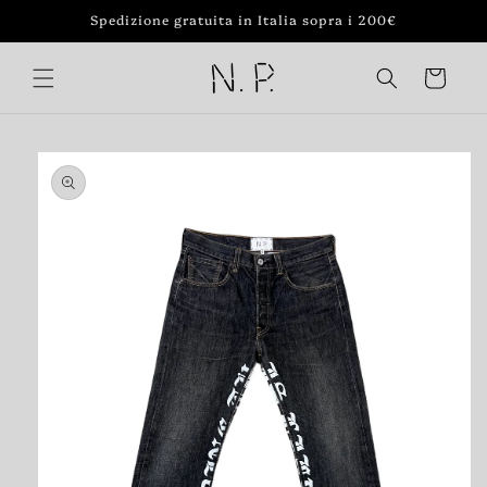
Vai
Spedizione gratuita in Italia sopra i 200€
direttamente
ai contenuti
Carrello
Passa alle
informazioni
sul prodotto