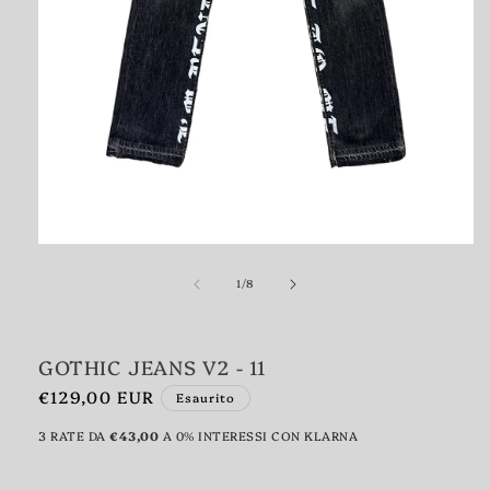
Apri
contenuti
multimediali
1
in
su
1
/
8
finestra
modale
GOTHIC JEANS V2 - 11
Prezzo
€129,00 EUR
Esaurito
di
3 RATE DA
€43,00
A 0% INTERESSI CON KLARNA
listino