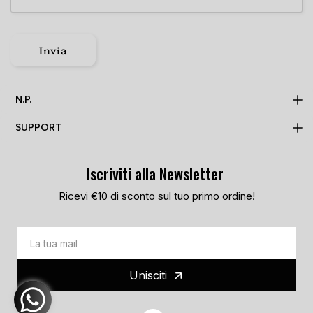
Invia
N.P.
SUPPORT
MADE TO ORDER
N.P.
Iscriviti alla Newsletter
PRIVACY POLICY
TRACKING PAGE
COOKIE POLICY
Ricevi €10 di sconto sul tuo primo ordine!
LOOKBOOK
TERMS AND CONDITIONS
STORES
ARCHIVE
FAQ
Unisciti
CONTACT