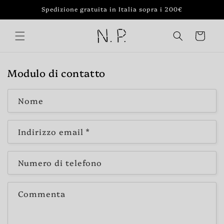
Vai
Spedizione gratuita in Italia sopra i 200€
direttamente
ai contenuti
Carrello
Modulo di contatto
Nome
Indirizzo email
*
Numero di telefono
Commenta