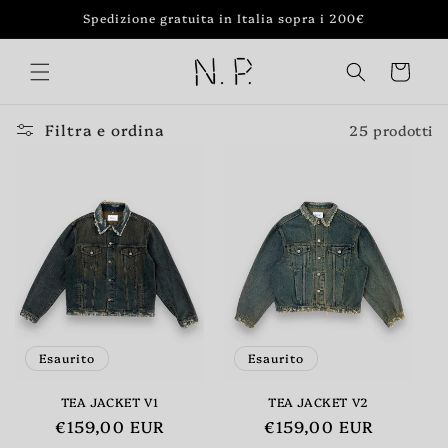
Vai
Spedizione gratuita in Italia sopra i 200€
direttamente
ai contenuti
Carrello
Filtra e ordina
25 prodotti
Esaurito
Esaurito
TEA JACKET V1
TEA JACKET V2
Prezzo
€159,00 EUR
Prezzo
€159,00 EUR