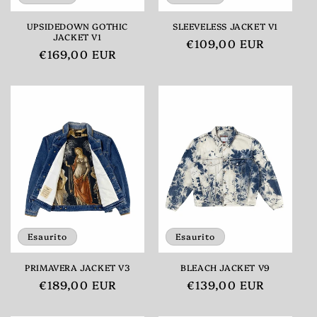
UPSIDEDOWN GOTHIC
SLEEVELESS JACKET V1
JACKET V1
Prezzo
€109,00 EUR
Prezzo
€169,00 EUR
di
di
listino
listino
Esaurito
Esaurito
PRIMAVERA JACKET V3
BLEACH JACKET V9
Prezzo
€189,00 EUR
Prezzo
€139,00 EUR
di
di