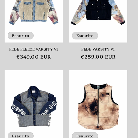
Esaurito
Esaurito
FEDE FLEECE VARSITY V1
FEDE VARSITY V1
Prezzo
€349,00 EUR
Prezzo
€259,00 EUR
di
di
listino
listino
Esaurito
Esaurito