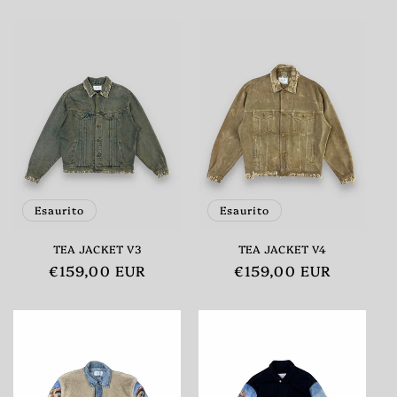
di
di
listino
listino
Esaurito
Esaurito
TEA JACKET V3
TEA JACKET V4
Prezzo
€159,00 EUR
Prezzo
€159,00 EUR
di
di
listino
listino