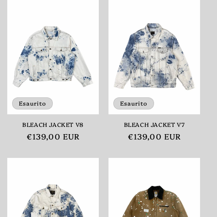
listino
listino
Esaurito
Esaurito
BLEACH JACKET V8
BLEACH JACKET V7
Prezzo
€139,00 EUR
Prezzo
€139,00 EUR
di
di
listino
listino