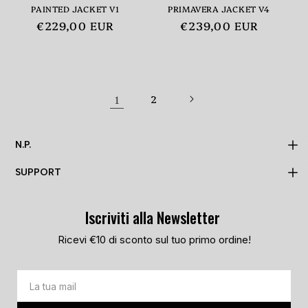
PAINTED JACKET V1
PRIMAVERA JACKET V4
Prezzo
€229,00 EUR
Prezzo
€239,00 EUR
di
di
listino
listino
1
2
N.P.
SUPPORT
MADE TO ORDER
N.P.
Iscriviti alla Newsletter
PRIVACY POLICY
TRACKING PAGE
COOKIE POLICY
Ricevi €10 di sconto sul tuo primo ordine!
LOOKBOOK
TERMS AND CONDITIONS
STORES
ARCHIVE