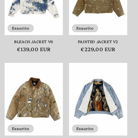
Esaurito
Esaurito
BLEACH JACKET V6
PAINTED JACKET V2
Prezzo
€139,00 EUR
Prezzo
€229,00 EUR
di
di
listino
listino
Esaurito
Esaurito