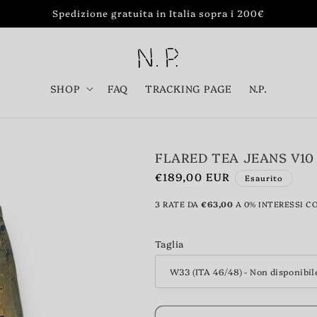
Spedizione gratuita in Italia sopra i 200€
SHOP
FAQ
TRACKING PAGE
N.P.
FLARED TEA JEANS V10
Prezzo
€189,00 EUR
Esaurito
di
3 RATE DA
€63,00
A 0% INTERESSI C
listino
Taglia