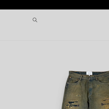
Vai
direttamente
ai contenuti
Passa alle
informazioni
sul prodotto