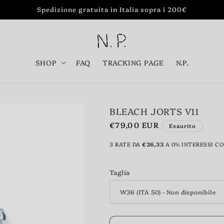
Spedizione gratuita in Italia sopra i 200€
SHOP
FAQ
TRACKING PAGE
N.P.
BLEACH JORTS V11
Prezzo
€79,00 EUR
Esaurito
di
3 RATE DA
€26,33
A 0% INTERESSI C
listino
Taglia