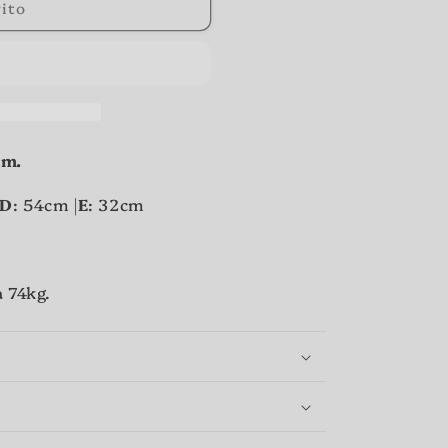
o
ito
g
r
a
f
i
om.
c
D
: 54cm |
E
: 32cm
a
a 74kg.