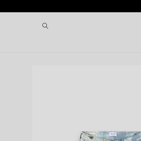
Vai
direttamente
ai contenuti
Passa alle
informazioni
sul prodotto