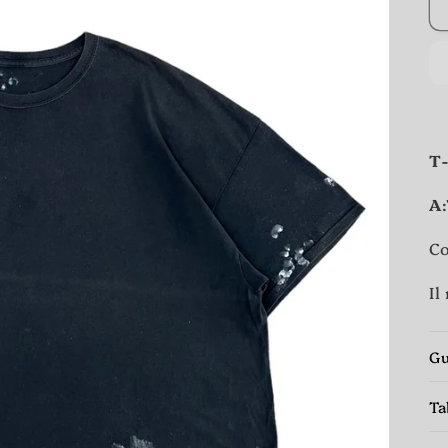
T-
A
Co
Il
Gu
Ta