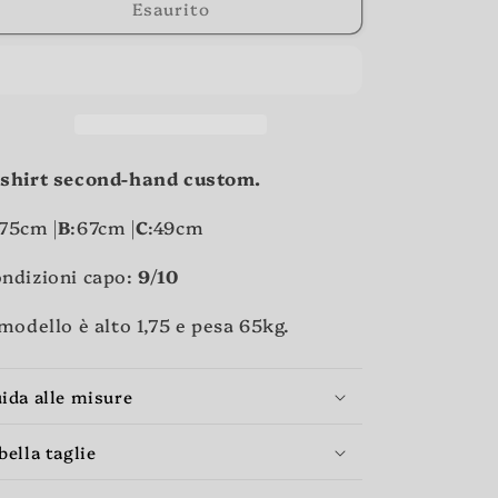
o
Esaurito
g
r
a
f
i
shirt second-hand custom.
c
:75cm |
B
:67cm |
C
:49cm
a
ndizioni capo:
9/10
 modello è alto 1,75 e pesa 65kg.
ida alle misure
bella taglie