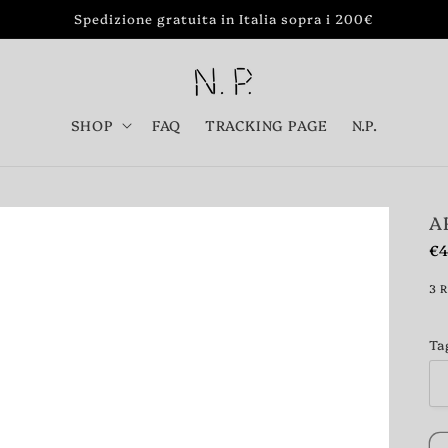
Spedizione gratuita in Italia sopra i 200€
SHOP
FAQ
TRACKING PAGE
N.P.
A
Pr
€
di
3 
li
Ta