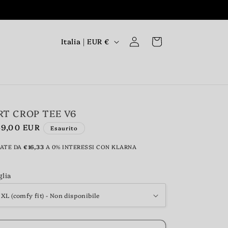
P
Accedi
Carrello
Italia | EUR €
a
e
s
e
RT CROP TEE V6
/
ezzo
49,00 EUR
Esaurito
A
r
RATE DA
€16,33
A 0% INTERESSI CON KLARNA
stino
e
glia
a
g
e