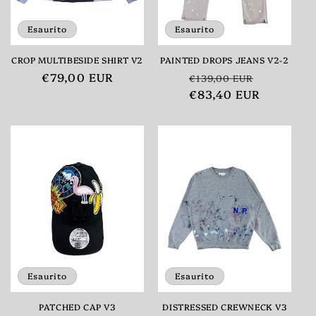
Esaurito
Esaurito
CROP MULTIBESIDE SHIRT V2
PAINTED DROPS JEANS V2-2
Prezzo
€79,00 EUR
Prezzo
Prezzo
€139,00 EUR
di
di
€83,40 EUR
scontato
listino
listino
Esaurito
Esaurito
PATCHED CAP V3
DISTRESSED CREWNECK V3