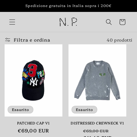
Vai
Spedizione gratuita in Italia sopra i 200€
direttamente
ai contenuti
Carrello
Filtra e ordina
40 prodotti
Esaurito
Esaurito
PATCHED CAP V1
DISTRESSED CREWNECK V1
Prezzo
€69,00 EUR
Prezzo
Prezzo
€69,00 EUR