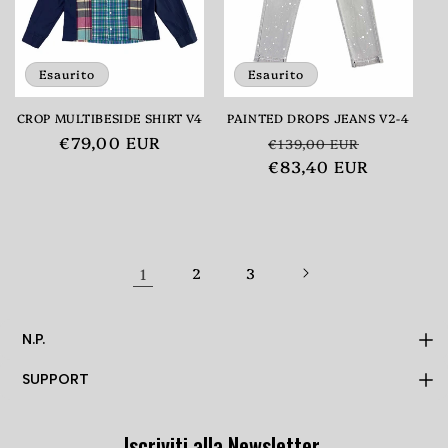
Esaurito
Esaurito
CROP MULTIBESIDE SHIRT V4
PAINTED DROPS JEANS V2-4
Prezzo
€79,00 EUR
Prezzo
Prezzo
€139,00 EUR
di
di
€83,40 EUR
scontato
listino
listino
1
2
3
N.P.
SUPPORT
MADE TO ORDER
N.P.
Iscriviti alla Newsletter
PRIVACY POLICY