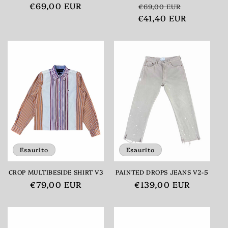
Prezzo
€69,00 EUR
Prezzo
Prezzo
€69,00 EUR
di
€41,40 EUR
di
scontato
listino
listino
Esaurito
Esaurito
CROP MULTIBESIDE SHIRT V3
PAINTED DROPS JEANS V2-5
Prezzo
€79,00 EUR
Prezzo
€139,00 EUR
di
di
listino
listino