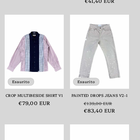
di
€41,40 EUR
di
scontato
listino
listino
Esaurito
Esaurito
CROP MULTIBESIDE SHIRT V1
PAINTED DROPS JEANS V2-1
Prezzo
€79,00 EUR
Prezzo
Prezzo
€139,00 EUR
di
di
€83,40 EUR
scontato
listino
listino