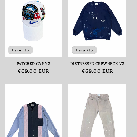
Esaurito
Esaurito
PATCHED CAP V2
DISTRESSED CREWNECK V2
Prezzo
€69,00 EUR
Prezzo
€69,00 EUR
di
di
listino
listino