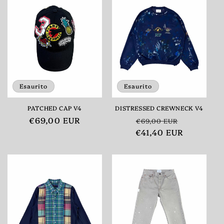
Esaurito
Esaurito
PATCHED CAP V4
DISTRESSED CREWNECK V4
Prezzo
€69,00 EUR
Prezzo
Prezzo
€69,00 EUR
di
€41,40 EUR
di
scontato
listino
listino