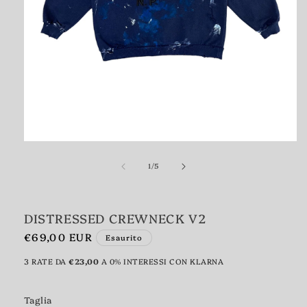
Apri
contenuti
multimediali
1
su
1
/
5
in
finestra
modale
DISTRESSED CREWNECK V2
Prezzo
€69,00 EUR
Esaurito
di
3 RATE DA
€23,00
A 0% INTERESSI CON KLARNA
listino
Taglia