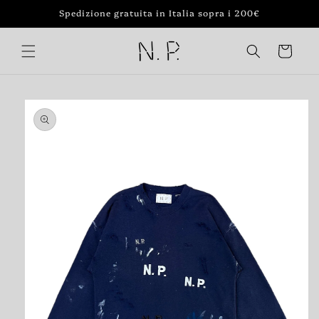
Vai
Spedizione gratuita in Italia sopra i 200€
direttamente
ai contenuti
Carrello
Passa alle
informazioni
sul prodotto