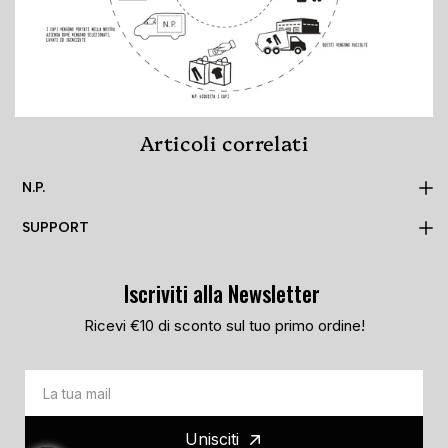
Articoli correlati
N.P.
SUPPORT
MADE TO ORDER
N.P.
Iscriviti alla Newsletter
PRIVACY POLICY
TRACKING PAGE
COOKIE POLICY
Ricevi €10 di sconto sul tuo primo ordine!
LOOKBOOK
TERMS AND CONDITIONS
STORES
ARCHIVE
FAQ
Unisciti