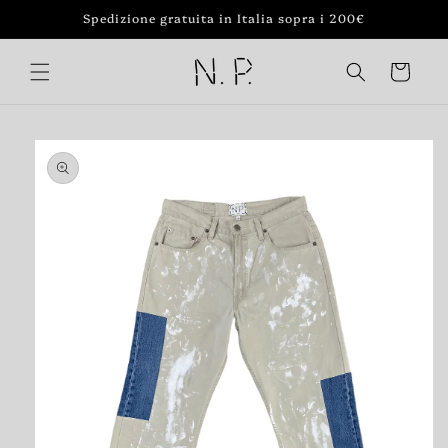
Vai
Spedizione gratuita in Italia sopra i 200€
direttamente
ai contenuti
Carrello
Passa alle
informazioni
sul prodotto