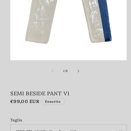
Apri
contenuti
multimediali
1
su
1
/
6
in
finestra
modale
SEMI BESIDE PANT V1
Prezzo
€99,00 EUR
Esaurito
di
listino
Taglia