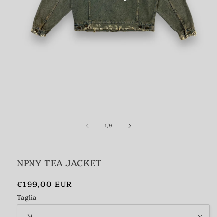
Apri
contenuti
su
multimediali
1
/
9
1
in
finestra
modale
NPNY TEA JACKET
Prezzo
€199,00 EUR
di
Taglia
listino