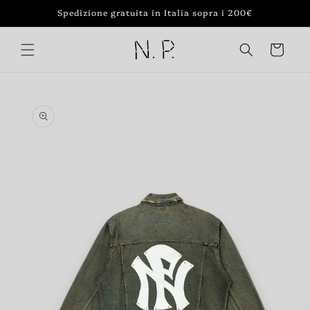
Vai
Spedizione gratuita in Italia sopra i 200€
direttamente
ai contenuti
Carrello
Passa alle
informazioni
sul prodotto