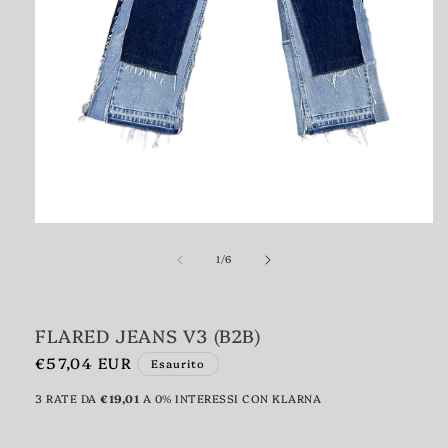
Apri
contenuti
su
multimediali
1
/
6
1
in
finestra
modale
FLARED JEANS V3 (B2B)
Prezzo
€57,04 EUR
Esaurito
di
3 RATE DA
€19,01
A 0% INTERESSI CON KLARNA
listino