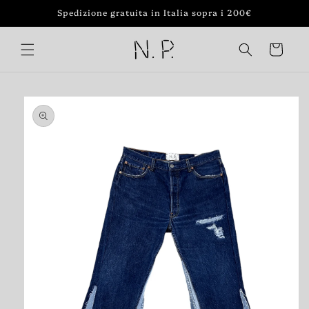
Vai
Spedizione gratuita in Italia sopra i 200€
direttamente
ai contenuti
Carrello
Passa alle
informazioni
sul prodotto