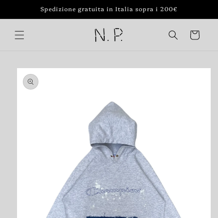
Vai
Spedizione gratuita in Italia sopra i 200€
direttamente
ai contenuti
Carrello
Passa alle
informazioni
sul prodotto