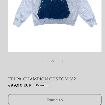
Apri
contenuti
multimediali
1
in
su
1
/
6
finestra
modale
FELPA CHAMPION CUSTOM V2
Prezzo
€99,00 EUR
Esaurito
di
listino
Esaurito