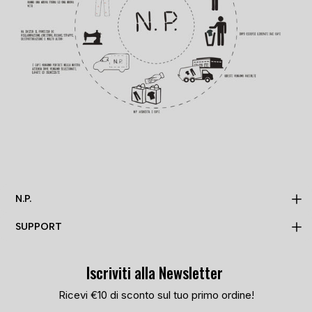
N.P.
SUPPORT
MADE TO ORDER
N.P.
Iscriviti alla Newsletter
PRIVACY POLICY
TRACKING PAGE
COOKIE POLICY
Ricevi €10 di sconto sul tuo primo ordine!