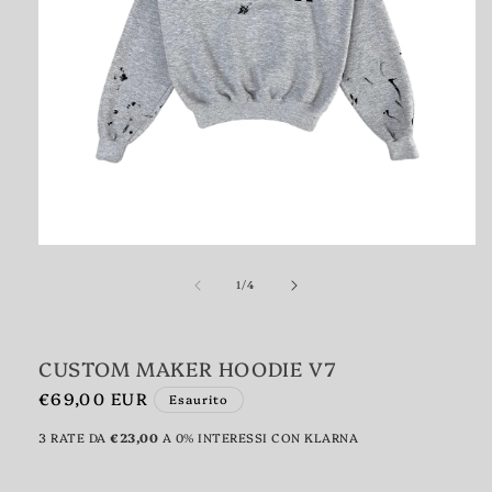
Apri
contenuti
su
multimediali
1
/
4
1
in
finestra
modale
CUSTOM MAKER HOODIE V7
Prezzo
€69,00 EUR
Esaurito
di
3 RATE DA
€23,00
A 0% INTERESSI CON KLARNA
listino