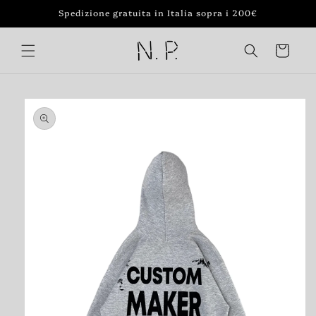
Vai
Spedizione gratuita in Italia sopra i 200€
direttamente
ai contenuti
Carrello
Passa alle
informazioni
sul prodotto