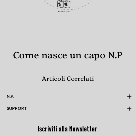
Come nasce un capo N.P
Articoli Correlati
N.P.
SUPPORT
MADE TO ORDER
N.P.
Iscriviti alla Newsletter
PRIVACY POLICY