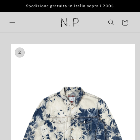
Vai
Spedizione gratuita in Italia sopra i 200€
direttamente
ai contenuti
Carrello
Passa alle
informazioni
sul prodotto