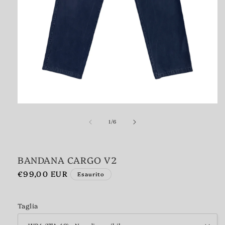
Apri
contenuti
multimediali
1
su
1
/
6
in
finestra
modale
BANDANA CARGO V2
Prezzo
€99,00 EUR
Esaurito
di
listino
Taglia