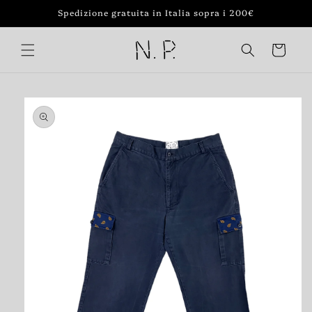
Vai
Spedizione gratuita in Italia sopra i 200€
direttamente
ai contenuti
Carrello
Passa alle
informazioni
sul prodotto