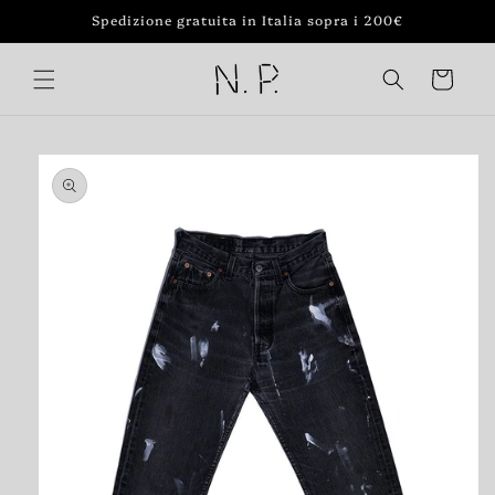
Vai
Spedizione gratuita in Italia sopra i 200€
direttamente
ai contenuti
Carrello
Passa alle
informazioni
sul prodotto