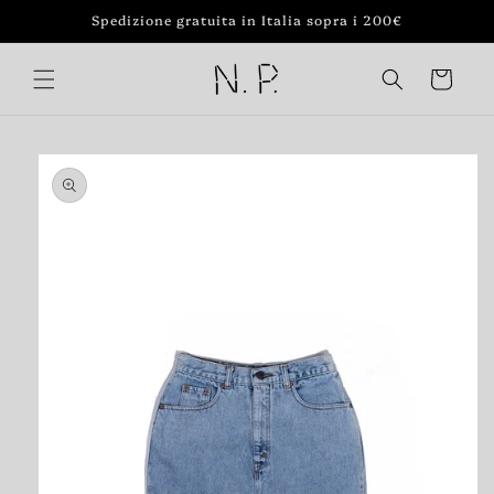
Vai
Spedizione gratuita in Italia sopra i 200€
direttamente
ai contenuti
Carrello
Passa alle
informazioni
sul prodotto