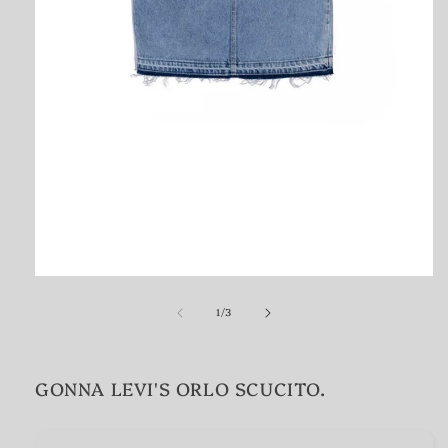
Apri
contenuti
su
multimediali
1
/
3
1
in
finestra
modale
GONNA LEVI'S ORLO SCUCITO.