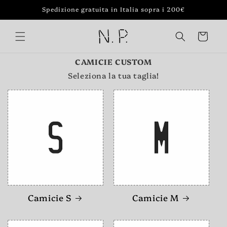
Vai
Spedizione gratuita in Italia sopra i 200€
direttamente
ai contenuti
Carrello
CAMICIE CUSTOM
Seleziona la tua taglia!
Camicie S
Camicie M