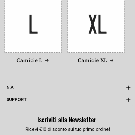
Camicie L
Camicie XL
N.P.
SUPPORT
MADE TO ORDER
N.P.
Iscriviti alla Newsletter
PRIVACY POLICY
TRACKING PAGE
COOKIE POLICY
Ricevi €10 di sconto sul tuo primo ordine!